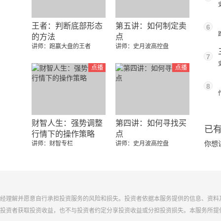
王者：判断底部形态
第五讲：如何制定卖
6
的方法
点
讲师：跑赢大盘的王者
讲师：史月波高控盘
7
点播
点播
8
财智人生：强势调整
第四讲：如何寻找买
已
行情下的操作策略
点
你想
讲师：财智专栏
讲师：史月波高控盘
经理解并愿意自行承担投资服务的风险和损失。投资者依据本服务提供的信息、资料
投资者获取投资收益，也不与投资者约定分享投资收益或分担投资损失。本服务所提