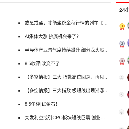
24
戒急戒躁，才能坐稳金秋行情的列车【日报】
AI集体大涨 抄底机会来了？
半导体产业景气度持续攀升 细分龙头股有望底部强势崛起
8.5收评|改变不了！
【多空情报】三大 指数高位回踩，再见逆势买盘吸筹，续航力待观察 !
4
【多空情报】三大指数 极短线出现滞涨危机，高位爆量股积极减持 !
5
8.5午评|试金石！
6
突发利空或引CPO板块短线巨震 创业板短线回踩即上车机会