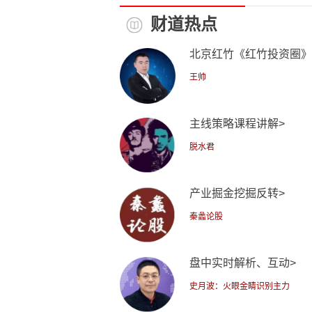
财道热点
北京红竹《红竹投资圈》
王帅
主线策略课程讲解>
脱水君
产业掘金挖掘反转>
秦蠡论股
盘中实时解析、互动>
史月波：火眼金睛识别主力