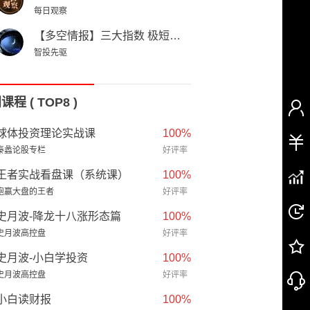
每日观察
【多空情报】三大指数 极短线出现滞涨危机，高位爆量股积极减持 !
智投先驱
程 ( TOP8 )
球体投资理论实战课
100%
秦蠡论股专栏
好评率
王者实战看盘课（系统课）
100%
跑赢大盘的王者
好评率
史月波-降龙十八涨形态篇
100%
史月波高控盘
好评率
史月波-小白学投资
100%
史月波高控盘
好评率
小白读财报
100%