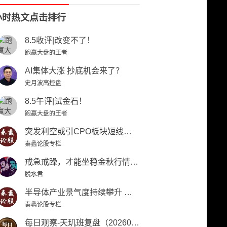
小时热文点击排行
8.5收评|改变不了！
跑赢大盘的王者
AI集体大涨 抄底机会来了？
史月波高控盘
8.5午评|试金石！
跑赢大盘的王者
突发利空或引CPO板块短线巨震 创业板短线回踩即上车机会
秦蠡论股专栏
戒急戒躁，才能坐稳金秋行情的列车【日报】
脱水君
半导体产业景气度持续攀升 细分龙头股有望底部强势崛起
秦蠡论股专栏
每日观察-天玑班复盘（20260805）