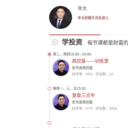
年大
年大的圈子点击进入
学投资
每节课都是财富
周二、周四19:30—20:00
高控盘——训练营
史月波高控盘
好评率：95% 评论数：22
每周一、三、五15:30
复盘三点半
史月波高控盘
好评率：97% 评论数：3054