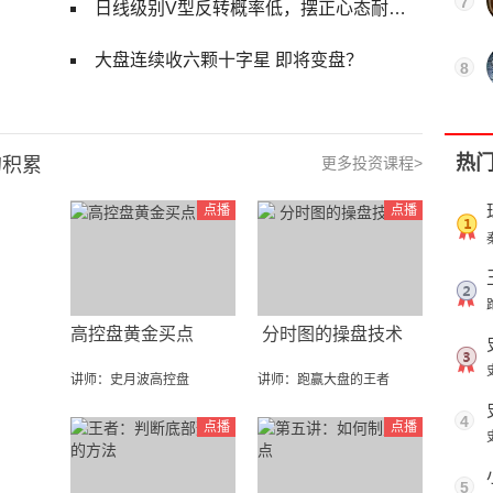
7
日线级别V型反转概率低，摆正心态耐心等待【日报】
大盘连续收六颗十字星 即将变盘？
8
热门课
的积累
更多投资课程>
点播
点播
高控盘黄金买点
分时图的操盘技术
讲师：史月波高控盘
讲师：跑赢大盘的王者
4
点播
点播
5