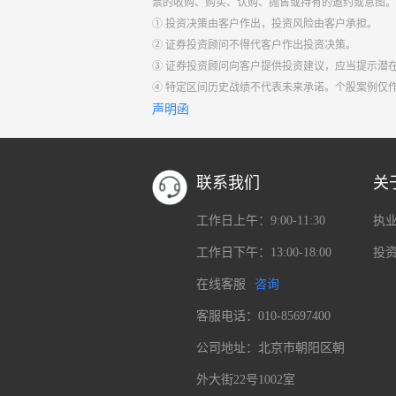
票的收购、购买、认购、抛售或持有的邀约或意图。
① 投资决策由客户作出，投资风险由客户承担。
② 证券投资顾问不得代客户作出投资决策。
③ 证券投资顾问向客户提供投资建议，应当提示潜
④ 特定区间历史战绩不代表未来承诺。个股案例仅
声明函
联系我们
关
工作日上午：9:00-11:30
执
工作日下午：13:00-18:00
投
在线客服
咨询
客服电话：010-85697400
公司地址：北京市朝阳区朝
外大街22号1002室