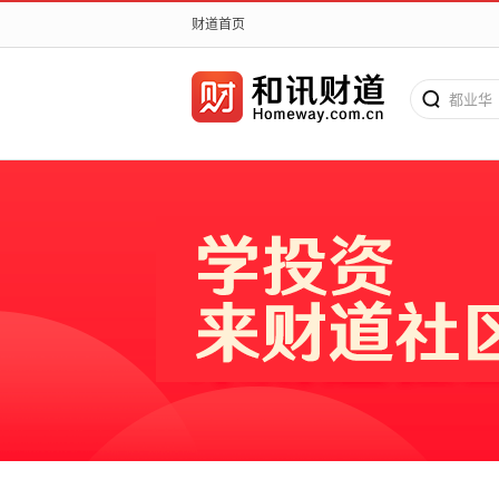
财道首页
都业华
搜老师